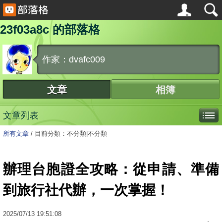
23f03a8c 的部落格
作家：dvafc009
文章
相簿
文章列表
所有文章
/
目前分類：不分類|不分類
辦理台胞證全攻略：從申請、準備
到旅行社代辦，一次掌握！
2025
/
07
/
13
19:51:08