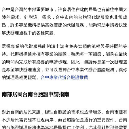
台中是台灣的中部重要城市，許多居住在此的居民也有前往中國大
陸的需求。針對這一需求，台中市內的台胞證代辦服務也非常成
熟，許多專業機構提供高效便捷的代辦服務，能夠幫助申請者快速
解決辦理過程中的各種問題。
選擇專業的代辦服務能夠讓申請者免去繁瑣的流程與長時間的等
待。代辦機構通常擁有專業的團隊，熟悉每一項細節，能夠在最快
的時間內完成所有必要的申請步驟。因此，無論你是第一次辦理還
是希望加快辦理速度，都可以選擇台中專業代辦台胞證服務，讓你
的辦理過程更輕鬆。
台中專業代辦台胞證推薦
南部居民台南台胞證申請指南
對於台南的居民來說，辦理台胞證的需求也逐漸增多。台南市擁有
不少居民需要經常往返兩岸，而台胞證便是通行的重要證件。台南
的台胞證辦理服務也為當地居民提供了便利，尤其是針對那些需要