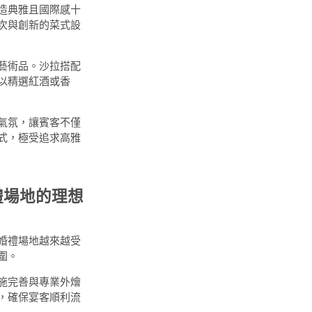
造典雅且國際感十
次與創新的菜式設
藝術品。沙拉搭配
以精選紅酒或香
氣氛，讓賓客不僅
式，極受追求高雅
禮場地的理想
婚禮場地越來越受
圍。
施完善與專業外燴
，確保宴客順利流