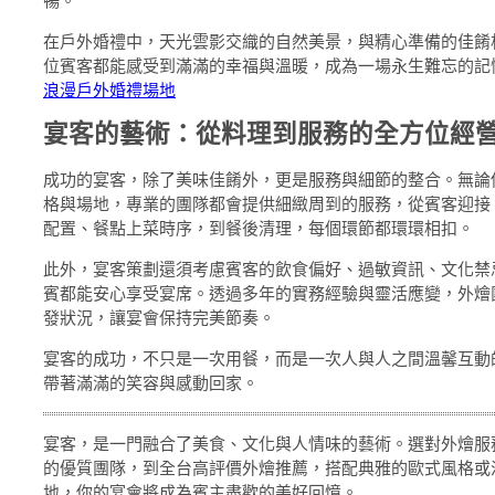
暢。
在戶外婚禮中，天光雲影交織的自然美景，與精心準備的佳餚
位賓客都能感受到滿滿的幸福與溫暖，成為一場永生難忘的記
浪漫戶外婚禮場地
宴客的藝術：從料理到服務的全方位經
成功的宴客，除了美味佳餚外，更是服務與細節的整合。無論
格與場地，專業的團隊都會提供細緻周到的服務，從賓客迎接
配置、餐點上菜時序，到餐後清理，每個環節都環環相扣。
此外，宴客策劃還須考慮賓客的飲食偏好、過敏資訊、文化禁
賓都能安心享受宴席。透過多年的實務經驗與靈活應變，外燴
發狀況，讓宴會保持完美節奏。
宴客的成功，不只是一次用餐，而是一次人與人之間溫馨互動
帶著滿滿的笑容與感動回家。
宴客，是一門融合了美食、文化與人情味的藝術。選對外燴服
的優質團隊，到全台高評價外燴推薦，搭配典雅的歐式風格或
地，你的宴會將成為賓主盡歡的美好回憶。