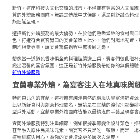
新竹，這座科技與文化交織的城市，不僅擁有豐富的人文風貌
質的外燴服務團隊。無論是傳統中式佳餚，還是創新融合料理
能細膩呈現。
選擇新竹外燴服務的最大優勢，在於他們熟悉當地的食材與口
色，打造符合賓客胃口的宴會菜單。此外，他們對場地配置、
制均相當專業，讓宴會籌備過程中無後顧之憂。
想像當一道道色香味俱全的料理陸續送上桌，賓客們彼此碰杯
織出溫馨的宴會氛圍，這正是新竹外燴服務帶給你的無價體驗
新竹外燴服務
宜蘭專業外燴，為宴客注入在地真味與
轉向東北角的宜蘭，這裡擁有純淨自然的環境與豐富海鮮資源
此以新鮮食材與創意料理聞名。無論是在宜蘭的渡假別墅舉辦
型戶外活動，宜蘭專業外燴團隊皆能以最精湛的手藝呈現宴會
宜蘭外燴服務特別注重細節，例如根據季節變化設計菜色，搭
甚至融入原住民風味元素，讓宴客不只是吃一頓飯，而是一場
這種細膩與用心，為你的宴會增添更多層次與溫度。