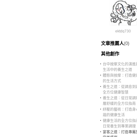
ektdq730
文章推薦人
(0)
其他創作
‧
台中按摩文化的演進
生活中的養生之道
‧
體態與按摩：打造健
的生活方式
‧
養生之道：從調息到
全方位健康智慧
‧
養生之道：從日常調
層舒緩的全方位指南
‧
紓壓的藝術：打造身
諧的健康生活
‧
健康生活的全方位指
日常養生到專業調理
‧
宴客之道：打造專屬