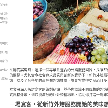
你的完
的那些
備指南
一張證
與現代
康舒適
調身的
在籌備宴客時，選擇一個專業且適合的外燴服務團隊，是讓整
理到深
的關鍵。尤其當今社會追求品質與創新的趨勢下，新竹外燴服
心靈和
燴，以及全台各地的高評價外燴推薦，讓宴客變得更貼心且多
本文將深入探討宴客的策劃秘訣，並帶你認識不同風格的外燴
式風格外燴，到浪漫滿分的戶外婚禮場地，協助你打造一場難
一場宴客，從新竹外燴服務開始的美味