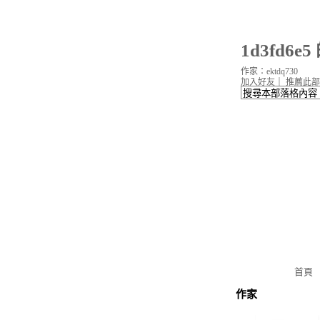
1d3fd6e
作家：ektdq730
加入好友
｜
推薦此部
首頁
作家