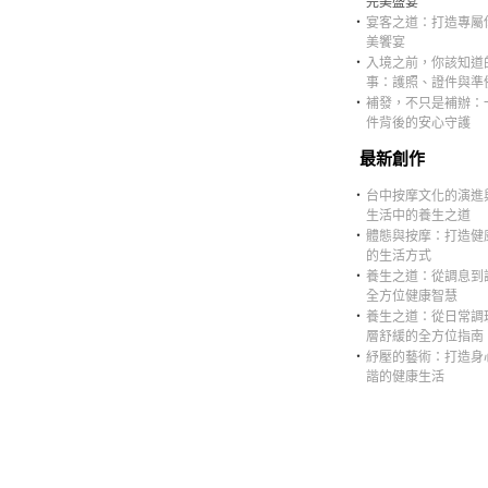
完美盛宴
‧
宴客之道：打造專屬
美饗宴
‧
入境之前，你該知道
事：護照、證件與準
‧
補發，不只是補辦：
件背後的安心守護
最新創作
‧
台中按摩文化的演進
生活中的養生之道
‧
體態與按摩：打造健
的生活方式
‧
養生之道：從調息到
全方位健康智慧
‧
養生之道：從日常調
層舒緩的全方位指南
‧
紓壓的藝術：打造身
諧的健康生活