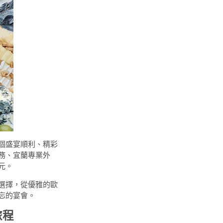
個盛宴順利、精彩
務、宜蘭專業外
元。
選擇，從優雅的歐
忘的宴會。
旅程