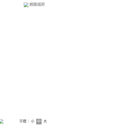
網路城邦
字體：
小
中
大