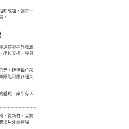
相映成趣，讓每一
憶。
營
你選擇哪種外燴風
、座位安排、餐具
忌等，確保每位來
團隊能因應各種突
的體現，讓所有人
務，從新竹、宜蘭
浪漫戶外婚禮場