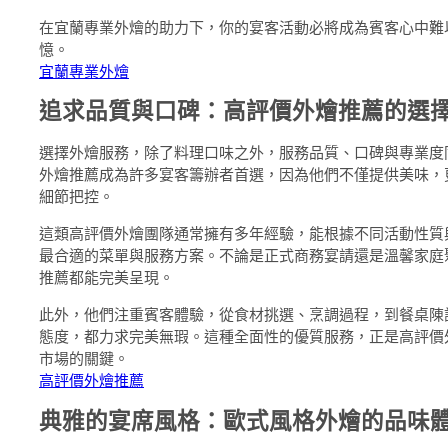
在宜蘭專業外燴的助力下，你的宴客活動必將成為賓客心中難
憶。
宜蘭專業外燴
追求品質與口碑：高評價外燴推薦的選
選擇外燴服務，除了料理口味之外，服務品質、口碑與專業度
外燴推薦成為許多宴客籌辦者首選，因為他們不僅提供美味，
細節把控。
這類高評價外燴團隊通常擁有多年經驗，能根據不同活動性質
最合適的菜單與服務方案。不論是正式商務宴請還是溫馨家庭
推薦都能完美呈現。
此外，他們注重賓客體驗，從食材挑選、烹調過程，到餐桌陳
態度，都力求完美無瑕。這種全面性的優質服務，正是高評價
市場的關鍵。
高評價外燴推薦
典雅的宴席風格：歐式風格外燴的品味