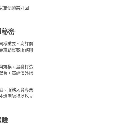
以忘懷的美好回
擇秘密
同樣重要。高評價
更兼顧賓客服務與
與規模，量身打造
聚會，高評價外燴
設、服務人員專業
外燴團隊得以屹立
體驗