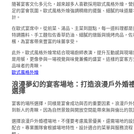
隨著宴客文化多元化，越來越多人喜歡採用歐式風格外燴，營
足的宴會氛圍。歐式風格外燴強調精緻的擺盤、細膩的味道層
計。
在歐式宴席中，從前菜、湯品、主菜到甜點，每一道料理都是
特調醬料、手工麵包佐香草奶油、細膩的燉飯與燒烤肉品，佐
檳，為宴客帶來豐富的味蕾享受。
此外，歐式風格外燴常結合現場廚師表演，提升互動感與現場
是用餐，更像參與一場視覺與味覺兼備的盛宴。這樣的宴客方
品味者的青睞。
歐式風格外燴
浪漫夢幻的宴客場地：打造浪漫戶外婚
選擇
宴客的場所選擇，同樣是宴會成功與否的重要因素。浪漫戶外
到新人的青睞，因為自然景致與開放空間能帶來無與倫比的氛
選擇浪漫戶外婚禮場地，不僅要考慮風景優美，還需場地的設
配合。專業團隊會根據場地特性，設計適合的菜單與服務流程