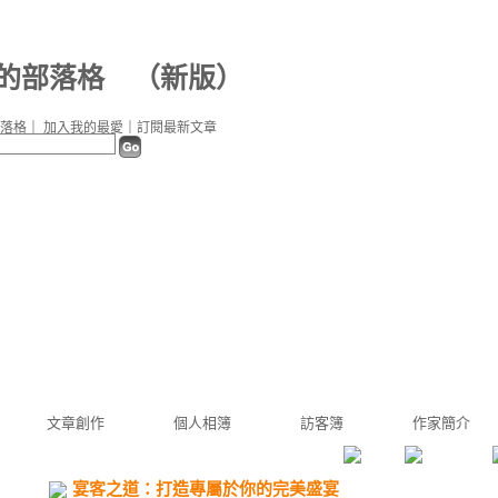
5 的部落格
（
新版
）
落格
｜
加入我的最愛
｜
訂閱最新文章
文章創作
個人相簿
訪客簿
作家簡介
宴客之道：打造專屬於你的完美盛宴