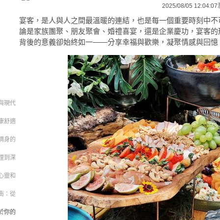
2025/08/05 12:04:07
宴客，是人與人之間最溫暖的連結，也是每一個重要時刻中不
論是家族團聚、朋友聚會、婚禮喜宴，還是企業慶功，宴客的
背後的意義卻始終如一——分享幸福與歡樂，凝聚情感與回憶
與現代
康舒適
調身的
理到深
心靈和
南：從
於你的