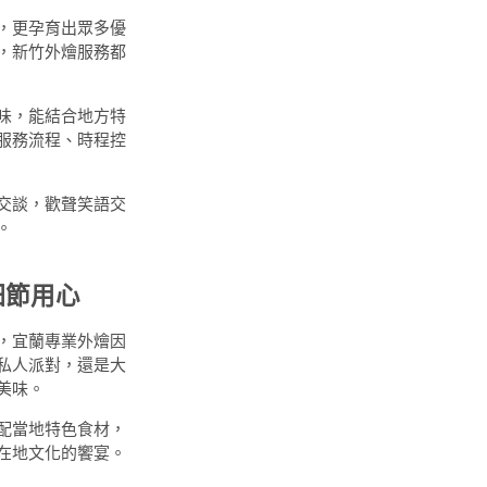
，更孕育出眾多優
，新竹外燴服務都
味，能結合地方特
服務流程、時程控
交談，歡聲笑語交
。
細節用心
，宜蘭專業外燴因
私人派對，還是大
美味。
配當地特色食材，
在地文化的饗宴。