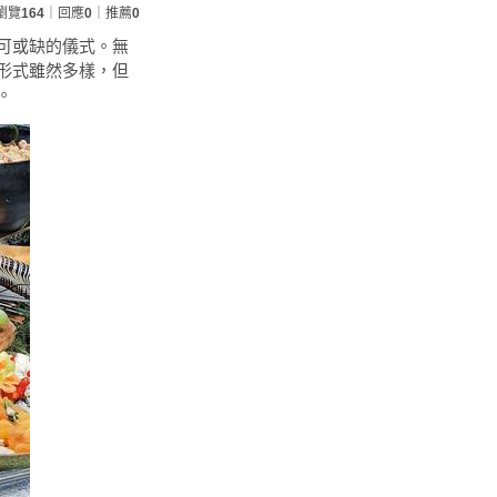
瀏覽
164
｜回應
0
｜推薦
0
可或缺的儀式。無
形式雖然多樣，但
。