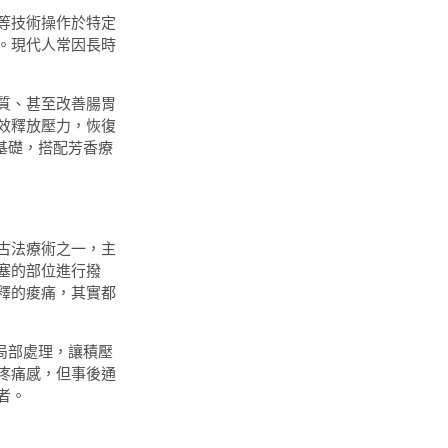
等技術操作於特定
。現代人常因長時
質、甚至改善腸胃
效釋放壓力，恢復
基礎，搭配芳香療
古法療術之一，主
塞的部位進行撥
釋的痠痛，其實都
局部處理，讓積壓
疼痛感，但事後通
者。