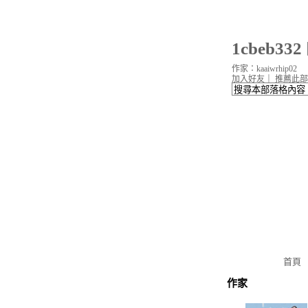
1cbeb3
作家：kaaiwrhip02
加入好友
｜
推薦此部
首頁
作家