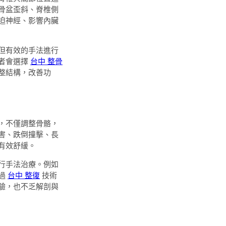
骨盆歪斜、脊椎側
迫神經、影響內臟
但有效的手法進行
者會選擇
台中 整骨
整結構，改善功
，不僅調整骨骼，
害、跌倒撞擊、長
有效舒緩。
行手法治療。例如
過
台中 整復
技術
驗，也不乏解剖與