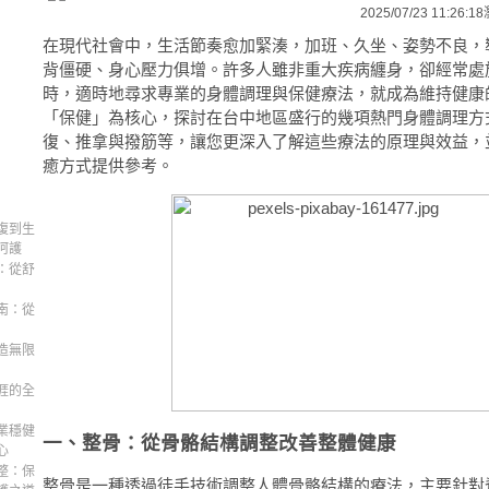
2025/07/23 11:26:18
在現代社會中，生活節奏愈加緊湊，加班、久坐、姿勢不良，
背僵硬、身心壓力俱增。許多人雖非重大疾病纏身，卻經常處
時，適時地尋求專業的身體調理與保健療法，就成為維持健康
「保健」為核心，探討在台中地區盛行的幾項熱門身體調理方
復、推拿與撥筋等，讓您更深入了解這些療法的原理與效益，
癒方式提供參考。
復到生
呵護
：從舒
南：從
造無限
涯的全
業穩健
一、整骨：從骨骼結構調整改善整體健康
心
整：保
整骨是一種透過徒手技術調整人體骨骼結構的療法，主要針對