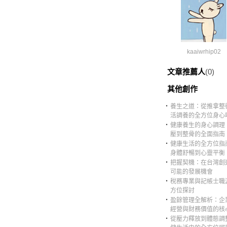
kaaiwrhip02
文章推薦人
(0)
其他創作
‧
養生之道：從推拿整
活調養的全方位身心
‧
健康養生的身心調理
壓到整骨的全面指南
‧
健康生活的全方位指
身體舒暢到心靈平衡
‧
把握契機：在台灣創
可能的發展機會
‧
稅務專業與記帳士職
方位探討
‧
盈餘管理全解析：企
經營與財務價值的核
‧
從壓力釋放到體態調