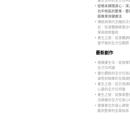
健生活中的全方位呵
‧
從根本調理身心：深
台中地區的整骨、整
筋推拿保健療法
‧
傳統與現代交織的文
記：從身體療癒看台
骨與按摩藝術
‧
養生之道：從身體調
靈平衡的全方位關照
最新創作
‧
理健康生活：從按摩
全方位呵護
‧
優化體態的全方位指
姿勢到按摩的全面調
‧
養生之道：從日常調
心靈的全方位呵護
‧
養生之道：從推拿整
活調養的全方位身心
‧
健康養生的身心調理
壓到整骨的全面指南