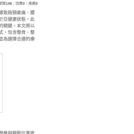
瀏覽
146
｜回應
0
｜推薦
0
導致肩頸痠痛、腰
於亞健康狀態。此
的關鍵。本文將以
式，包含整骨、整
並為選擇合適的療
脊椎與關節位置進