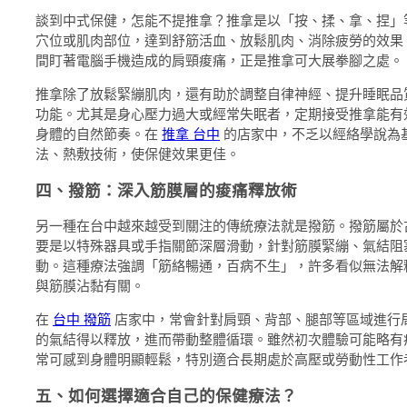
談到中式保健，怎能不提推拿？推拿是以「按、揉、拿、捏」
穴位或肌肉部位，達到舒筋活血、放鬆肌肉、消除疲勞的效果
間盯著電腦手機造成的肩頸痠痛，正是推拿可大展拳腳之處。
推拿除了放鬆緊繃肌肉，還有助於調整自律神經、提升睡眠品
功能。尤其是身心壓力過大或經常失眠者，定期接受推拿能有
身體的自然節奏。在
推拿 台中
的店家中，不乏以經絡學說為
法、熱敷技術，使保健效果更佳。
四、撥筋：深入筋膜層的痠痛釋放術
另一種在台中越來越受到關注的傳統療法就是撥筋。撥筋屬於
要是以特殊器具或手指關節深層滑動，針對筋膜緊繃、氣結阻
動。這種療法強調「筋絡暢通，百病不生」，許多看似無法解
與筋膜沾黏有關。
在
台中 撥筋
店家中，常會針對肩頸、背部、腿部等區域進行
的氣結得以釋放，進而帶動整體循環。雖然初次體驗可能略有
常可感到身體明顯輕鬆，特別適合長期處於高壓或勞動性工作
五、如何選擇適合自己的保健療法？