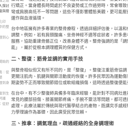
護之道
行矯正。當身體長時間處於不良姿勢或工作過勞時，常會導致
入探討
復與撥
彎或肩膀高低不一等問題，這些不僅影響體態美觀，更可能壓
運作與血液循環。
化印
中的整
台中地區擁有許多專業的整骨療程，透過詳細評估後，以溫和
調整。例如，若有肩頸酸痛、坐骨神經不適等症狀者，許多患
理到心
服務，協助重建骨骼正位，改善身體不適。整骨強調的是「調
能」，屬於從根本調理體質的保健方式。
二、整復：筋骨並調的實用手技
開始的
與整骨相似但又有所不同的，是「整復」。整復注重筋骨協調
南：從
更關注肌肉、肌腱與關節活動度的恢復。許多民眾因為運動傷
整
期姿勢不正而導致關節錯位或軟組織損傷，這時透過整復便能
理到身
在台中，有不少整復師具備多年臨床經驗，能針對不同病灶進
復到生
呵護
常見的腰部扭傷、膝蓋關節疼痛、手腕不靈活等問題，都可透
：從舒
處理。此療法屬於傳統與現代醫學結合的產物，既講究手感經
力學理論作為基礎，因此廣受民眾信賴。
三、推拿：調氣理血，疏通經絡的全身調理術