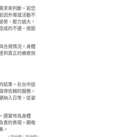
需求來判斷。若您
若因外傷或活動不
疲勞、壓力過大，
造成的不適，撥筋
與合規情況。身體
達到真正的療癒效
的結果。在台中這
值得信賴的服務。
健納入日常，從姿
。適當地為身體
負責的表現。願每
奏。