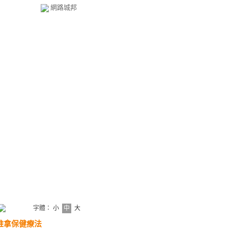
網路城邦
字體：
小
中
大
推拿保健療法