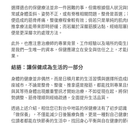
選擇適合的保健療法並非一件困難的事，但需根據個人狀況與
常感身體歪斜、姿勢不正，或有脊椎相關問題，整骨是首選；
便造成的筋骨疼痛，整復療程會較有效；倘若只是單純的肌肉
推拿療法能帶來即時舒緩；而若屬於深層筋膜沾黏、經絡阻塞
便是更深層次的處理方法。
此外，也應注意治療師的專業背景、工作經驗以及場所的衛生
是我們一生唯一的資本，保健應建立在安全與信任之上，才能
果。
結語：讓保健成為生活的一部分
身體的健康並非偶然，而是日積月累的生活習慣與選擇所造成
座城市，不論是整骨、整復、推拿還是撥筋，都能找到專業且
與其等待身體出現嚴重警訊才開始治療，不如從現在起，將保
勢調整、筋骨理順到經絡疏通，全面提升生活品質。
透過上述介紹，相信您已對台中地區的保健療法有了初步認識
「做保養」，不僅能減少日後醫療負擔，更是一種對自己健康
位讀者都能在快節奏的生活中，找回身心平衡與自在健康的節