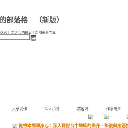
32 的部落格
（
新版
）
落格
｜
加入我的最愛
｜
訂閱最新文章
文章創作
個人相簿
訪客簿
作家簡介
從根本調理身心：深入探討台中地區的整骨、整復與撥筋