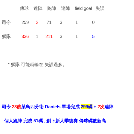
傳球 達陣 跑陣 達陣 field goal 失誤
司令 299
2
71 3 1 0
獅隊
336
1
211
3 1
5
* 獅隊 可能就輸在 失誤過多。
司令
23歲
菜鳥四分衛 Daniels 單場完成
299碼
+
2次
達陣
個人跑陣 完成 51碼 , 創下新人季後賽 傳球碼數新高