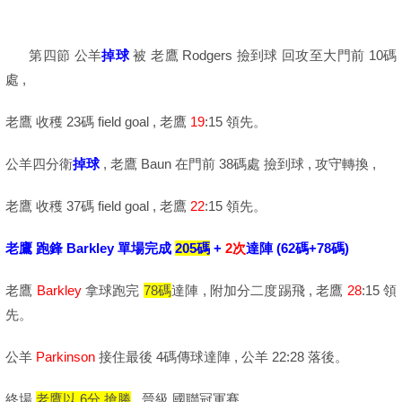
第四節 公羊
掉球
被 老鷹 Rodgers 撿到球 回攻至大門前 10碼
處 ,
老鷹 收穫 23碼 field goal , 老鷹
19
:15 領先。
公羊四分衛
掉球
, 老鷹 Baun 在門前 38碼處 撿到球 , 攻守轉換 ,
老鷹 收穫 37碼 field goal , 老鷹
22
:15 領先。
老鷹 跑鋒 Barkley 單場完成
205碼
+
2次
達陣 (62碼+78碼)
老鷹
Barkley
拿球跑完
78碼
達陣 , 附加分二度踢飛 , 老鷹
28
:15 領
先。
公羊
Parkinson
接住最後 4碼傳球達陣 , 公羊 22:28 落後。
終場
老鷹以 6分 搶勝
, 晉級 國聯冠軍賽。