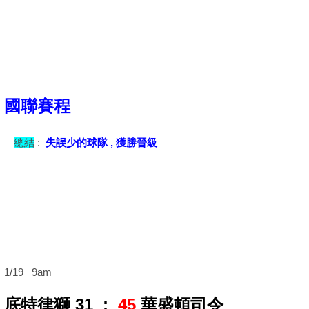
國聯賽程
總結
:
失誤少的球隊 , 獲勝晉級
1/19 9am
底特律獅
31
:
45
華盛頓司令