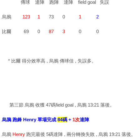
傳球 達陣 跑陣 達陣 field goal 失誤
烏鴉
123
1
73 0
1
2
比爾 69 0
87
3
0 0
* 比爾 得分效率高 , 烏鴉 傳球佳 , 失誤多。
第三節 烏鴉 收獲 47碼field goal , 烏鴉 13:21 落後。
烏鴉 跑鋒 Henry 單場完成
84碼
+
1次
達陣
烏鴉
Henry
跑完最後 5碼達陣 , 兩分轉換失敗 , 烏鴉 19:21 落後。