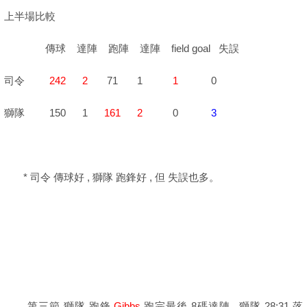
上半場比較
傳球 達陣 跑陣 達陣 field goal 失誤
司令
242
2
71 1
1
0
獅隊 150 1
161
2
0
3
* 司令 傳球好 , 獅隊 跑鋒好 , 但 失誤也多。
第三節 獅隊 跑鋒
Gibbs
跑完最後 8碼達陣 , 獅隊 28:31 落