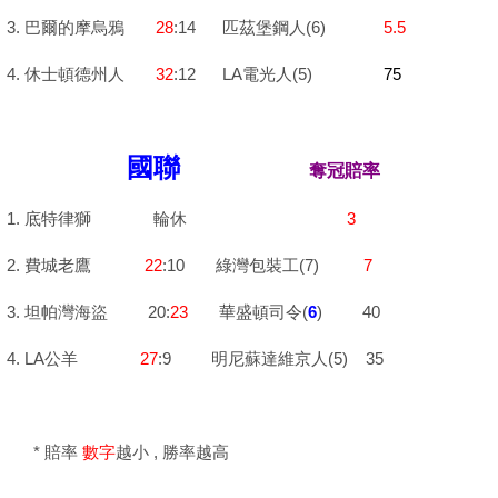
3. 巴爾的摩烏鴉
28
:14
匹茲堡鋼人
(6)
5.5
4.
休士頓德州人
32
:12 LA電光人(5)
75
國聯
奪冠賠率
1. 底特律獅 輪休
3
2. 費城老鷹
22
:10 綠灣包裝工(7)
7
3. 坦帕灣海盜 20:
23
華盛頓司令(
6
) 40
4. LA公羊
27
:9
明尼蘇達維京人(5
)
35
* 賠率
數字
越小 , 勝率越高