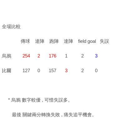
全場比較
傳球 達陣 跑陣 達陣 field goal 失誤
烏鴉
254
2
176
1 2
3
比爾 127 0 157
3
2 0
* 烏鴉 數字較優 , 可惜失誤多。
最後 關鍵兩分轉換失敗 , 痛失追平機會。