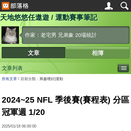
天地悠悠任遨遊 / 運動賽事筆記
作家：老宅男 兄弟象 20場統計
文章
相簿
文章列表
所有文章
/
目前分類：興趣嗜好|運動
2024~25 NFL 季後賽(賽程表) 分區
冠軍週 1/20
2025
/
01
/
18
06:00:00