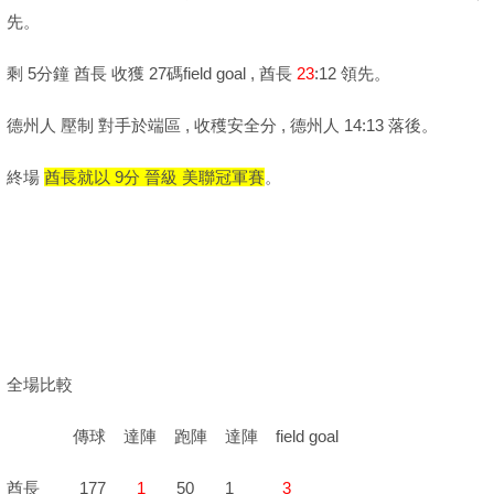
先。
剩 5分鐘 酋長 收獲 27碼field goal , 酋長
23
:12 領先。
德州人 壓制 對手於端區 , 收穫安全分 , 德州人 14:13 落後。
終場
酋長就以 9分 晉級 美聯冠軍賽
。
全場比較
傳球 達陣 跑陣 達陣 field goal
酋長 177
1
50 1
3