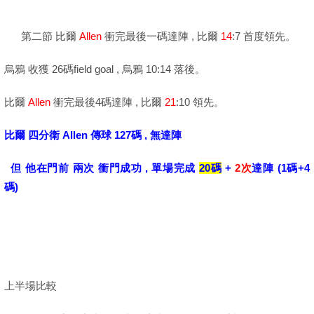
第二節 比爾
Allen
衝完最後一碼達陣 , 比爾
14
:7 首度領先。
烏鴉 收獲 26碼field goal , 烏鴉 10:14 落後。
比爾
Allen
衝完最後4碼達陣 , 比爾
21
:10 領先。
比爾 四分衛 Allen 傳球 127碼 , 無達陣
但 他在門前 兩次 衝門成功 , 單場完成
20碼
+
2次
達陣 (1碼+4
碼)
上半場比較