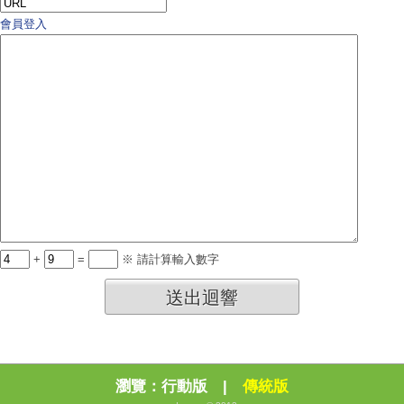
會員登入
+
=
※ 請計算輸入數字
送出迴響
瀏覽：
行動版
|
傳統版