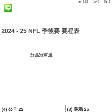
152
0
1
2024 - 25 NFL 季後賽 賽程表
分區冠軍週
(4) 公羊 22
(3)
烏鴉
25