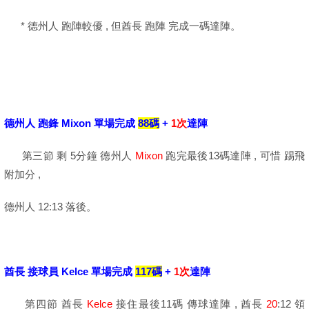
* 德州人 跑陣較優 , 但酋長 跑陣 完成一碼達陣。
德州人 跑鋒 Mixon 單場完成
88碼
+
1次
達陣
第三節 剩 5分鐘 德州人
Mixon
跑完最後13碼達陣 , 可惜 踢飛
附加分 ,
德州人 12:13 落後。
酋長 接球員 Kelce 單場完成
117碼
+
1次
達陣
第四節 酋長
Kelce
接住最後11碼 傳球達陣 , 酋長
20
:12 領