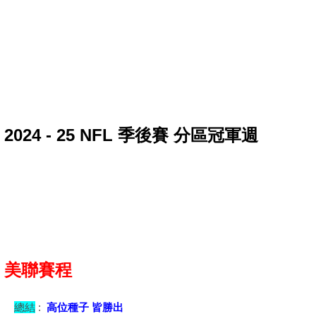
2024 - 25 NFL 季後賽 分區冠軍週
美聯賽程
總結
:
高位種子 皆勝出