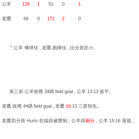
公羊
126
1
51 0
1
老鷹 66 0
171
2
0
* 公羊 傳球佳 , 老鷹 跑陣佳 , 比分差距小。
第三節 公羊收穫 34碼 field goal , 公羊 13:13 扳平。
老鷹 收穫 44碼 field goal , 老鷹
16
:13 三度領先。
老鷹四分衛 Hurts 在端區被壓制 , 公羊得
兩分
, 公羊 15:16 落後。