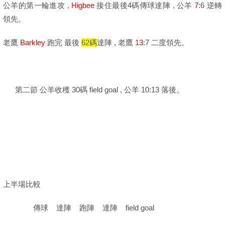
公羊的第一輪進攻 ,
Higbee
接住最後4碼傳球達陣 , 公羊
7
:6 逆轉
領先。
老鷹
Barkley
跑完 最後
62碼
達陣 , 老鷹
13
:7 二度領先。
第二節 公羊收穫 30碼 field goal , 公羊 10:13 落後。
上半場比較
傳球 達陣 跑陣 達陣 field goal