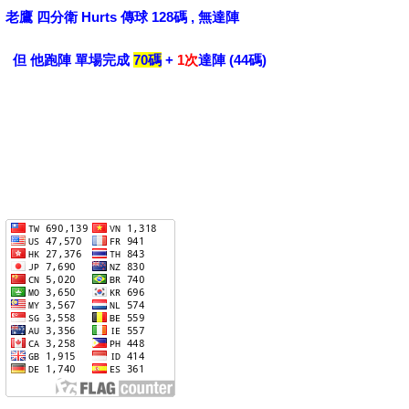
老鷹 四分衛 Hurts 傳球 128碼 , 無達陣
但 他跑陣 單場完成
70碼
+
1次
達陣 (44碼)