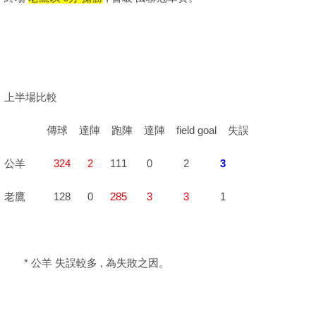
上半場比較
傳球 達陣 跑陣 達陣 field goal 失誤
公羊
324
2
111 0 2
3
老鷹 128 0
285
3
3
1
* 公羊 失誤較多 , 為失敗之因。