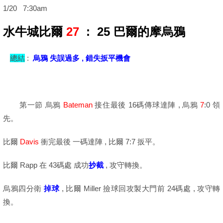
1/20 7:30am
水牛城比爾
27
: 25
巴爾的摩烏鴉
總結
:
烏鴉 失誤過多 , 錯失扳平機會
第一節 烏鴉
Bateman
接住最後 16碼傳球達陣 , 烏鴉
7
:0 領
先。
比爾
Davis
衝完最後 一碼達陣 , 比爾 7:7 扳平。
比爾 Rapp 在 43碼處 成功
抄截
, 攻守轉換。
烏鴉四分衛
掉球
, 比爾 Miller 撿球回攻製大門前 24碼處 , 攻守轉
換。