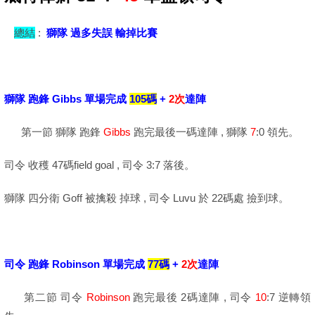
總結
:
獅隊 過多失誤 輸掉比賽
獅隊 跑鋒 Gibbs 單場完成
105碼
+
2次
達陣
第一節 獅隊 跑鋒
Gibbs
跑完最後一碼達陣 , 獅隊
7
:0 領先。
司令 收穫 47碼field goal , 司令 3:7 落後。
獅隊 四分衛 Goff 被擒殺 掉球 , 司令 Luvu 於 22碼處 撿到球。
司令 跑鋒 Robinson 單場完成
77碼
+
2次
達陣
第二節 司令
Robinson
跑完最後 2碼達陣 , 司令
10
:7 逆轉領