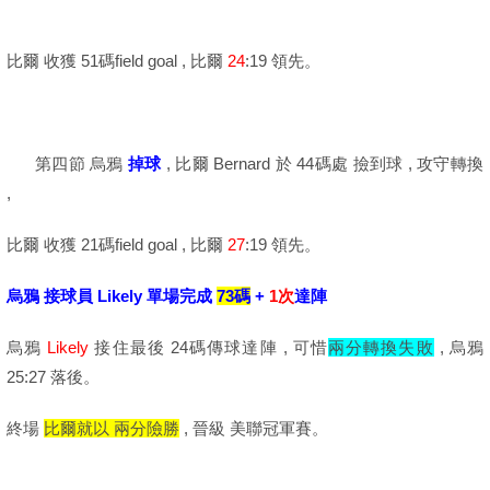
比爾 收獲 51碼field goal , 比爾
24
:19 領先。
第四節 烏鴉
掉球
, 比爾 Bernard 於 44碼處 撿到球 , 攻守轉換
,
比爾 收獲 21碼field goal , 比爾
27
:19 領先。
烏鴉 接球員 Likely 單場完成
73碼
+
1次
達陣
烏鴉
Likely
接住最後 24碼傳球達陣 , 可惜
兩分轉換失敗
, 烏鴉
25:27 落後。
終場
比爾就以 兩分險勝
, 晉級 美聯冠軍賽。