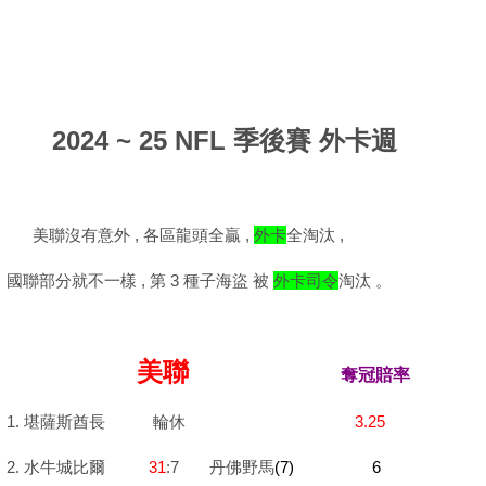
2024 ~ 25 NFL 季後賽 外卡週
美聯沒有意外 , 各區龍頭全贏 ,
外卡
全淘汰 ,
國聯部分就不一樣 , 第 3 種子海盜 被
外卡司令
淘汰 。
美聯
奪冠賠率
1. 堪薩斯酋長 輪休
3.25
2.
水牛城比爾
31
:7
丹佛野馬
(7) 6