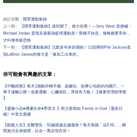
自訂分類：
體育運動集錦
上一則：
【體育運動集錦】規則變了，偉大依舊！—Jerry West 直接喊：
Michael Jordan 是我見過最強籃球運動員！那種不休息、每晚都要宰你，
才叫傳奇級恐怖
下一則：
【體育運動集錦】沉默多年終於開砲！11冠禪師Phil Jackson直
指LeBron James的偉大是「被加工出來的」
你可能會有興趣的文章：
【中醫經典】每天1個動作轉手腕、踮腳尖、按摩心包經的內關穴，一
輩子遠離心梗！血脈通暢，心臟強壯，渾身有力氣！【健康管理師李晓
】
【靈修小品♥傳遞生命♥學英文 】與父親相似 Family in God《靈命日
糧》中英文廣播
【銀髮人生】名醫警告：50歲後越走越傷身？每天靠牆「這8 招」，瞬
間激活全身循環，比走一萬步強百倍！