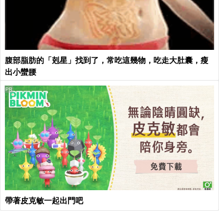
腹部脂肪的「剋星」找到了，常吃這幾物，吃走大肚囊，瘦
出小蠻腰
PR
帶著皮克敏一起出門吧