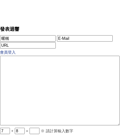
發表迴響
會員登入
+
=
※ 請計算輸入數字