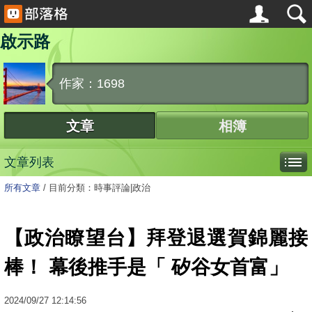
啟示路
作家：1698
文章
相簿
文章列表
所有文章
/
目前分類：時事評論|政治
【政治瞭望台】拜登退選賀錦麗接
棒！ 幕後推手是「 矽谷女首富」
2024
/
09
/
27
12:14:56