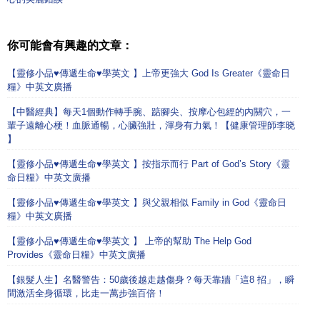
你可能會有興趣的文章：
【靈修小品♥傳遞生命♥學英文 】上帝更強大 God Is Greater《靈命日
糧》中英文廣播
【中醫經典】每天1個動作轉手腕、踮腳尖、按摩心包經的內關穴，一
輩子遠離心梗！血脈通暢，心臟強壯，渾身有力氣！【健康管理師李晓
】
【靈修小品♥傳遞生命♥學英文 】按指示而行 Part of God’s Story《靈
命日糧》中英文廣播
【靈修小品♥傳遞生命♥學英文 】與父親相似 Family in God《靈命日
糧》中英文廣播
【靈修小品♥傳遞生命♥學英文 】 上帝的幫助 The Help God
Provides《靈命日糧》中英文廣播
【銀髮人生】名醫警告：50歲後越走越傷身？每天靠牆「這8 招」，瞬
間激活全身循環，比走一萬步強百倍！