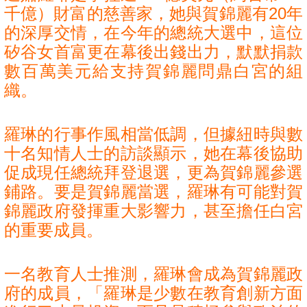
千億）財富的慈善家，她與賀錦麗有20年
的深厚交情，在今年的總統大選中，這位
矽谷女首富更在幕後出錢出力，默默捐款
數百萬美元給支持賀錦麗問鼎白宮的組
織。
羅琳的行事作風相當低調，但據紐時與數
十名知情人士的訪談顯示，她在幕後協助
促成現任總統拜登退選，更為賀錦麗參選
鋪路。要是賀錦麗當選，羅琳有可能對賀
錦麗政府發揮重大影響力，甚至擔任白宮
的重要成員。
一名教育人士推測，羅琳會成為賀錦麗政
府的成員，「羅琳是少數在教育創新方面