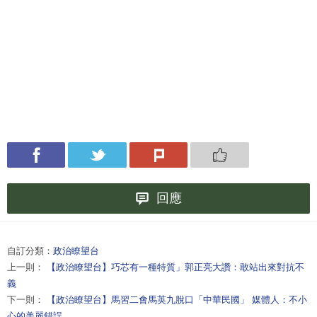
回應
自訂分類：
政治瞭望台
上一則：
【政治瞭望台】巧芯有一種特質」郭正亮大讚：敢站出來對抗不
義
下一則：
【政治瞭望台】馬習二會馬英九脫口「中華民國」 媒體人：不小
心的美麗錯誤