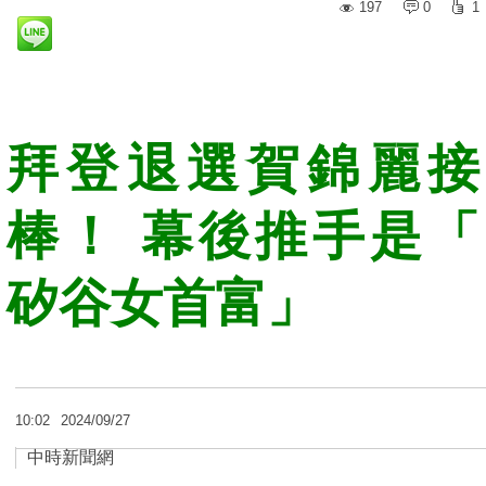
197
0
1
拜登退選賀錦麗接
棒！ 幕後推手是「
矽谷女首富」
10:02
2024/09/27
中時新聞網