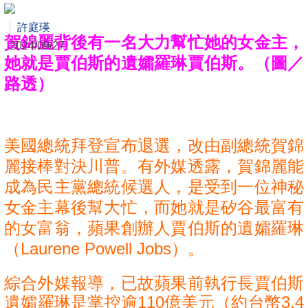
許庭瑛
賀錦麗背後有一名大力幫忙她的女金主，
2024/09/27
她就是賈伯斯的遺孀羅琳賈伯斯。（圖／
路透）
美國總統拜登宣布退選，改由副總統賀錦
麗接棒對決川普。有外媒透露，賀錦麗能
成為民主黨總統候選人，是受到一位神秘
女金主幕後幫大忙，而她就是矽谷最富有
的女富翁，蘋果創辦人賈伯斯的遺孀羅琳
（Laurene Powell Jobs）。
綜合外媒報導，已故蘋果前執行長賈伯斯
遺孀羅琳是掌控逾110億美元（約台幣3.4