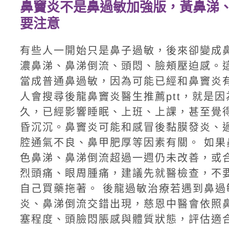
鼻竇炎不是鼻過敏加強版，黃鼻涕
要注意
有些人一開始只是鼻子過敏，後來卻變成
濃鼻涕、鼻涕倒流、頭悶、臉頰壓迫感。
當成普通鼻過敏，因為可能已經和鼻竇炎有
人會搜尋後龍鼻竇炎醫生推薦ptt，就是
久，已經影響睡眠、上班、上課，甚至覺
昏沉沉。鼻竇炎可能和感冒後黏膜發炎、
腔通氣不良、鼻甲肥厚等因素有關。 如果
色鼻涕、鼻涕倒流超過一週仍未改善，或
烈頭痛、眼周腫痛，建議先就醫檢查，不
自己買藥拖著。 後龍過敏治療若遇到鼻過
炎、鼻涕倒流交錯出現，慈恩中醫會依照
塞程度、頭臉悶脹感與體質狀態，評估適