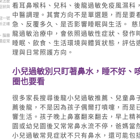
來怎麼
看耳鼻喉科、兒科、後龍過敏免疫風濕科
症狀與
中醫調理。其實方向不是單選題，而是要
冠一號
急、反覆多久、是否影響睡眠與生活。 慈
析正確
龍過敏治療中，會依照過敏性症狀、發作
、腦霧
遺症常
睡眠、飲食、生活環境與體質狀態，評估
理與日常照護方向。
小兒過敏別只盯著鼻水，睡不好、
圈也要看
很多家長搜尋後龍小兒過敏推薦、兒童鼻
薦後龍，不是因為孩子偶爾打噴嚏，而是
響生活。孩子晚上鼻塞翻來翻去，早上精
園或幼兒園後又常常鼻水流不停，爸媽當
小兒過敏常見症狀不只有鼻水，還可能包