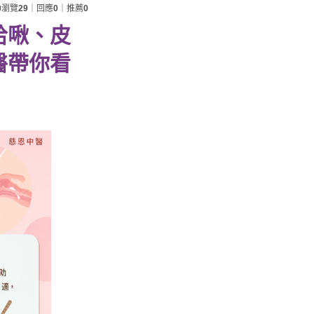
0
瀏覽
29
｜回應
0
｜推薦
0
哈啾、皮
醫帶你看