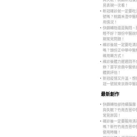
與失眠？桃園新冠後
見表現一次看！
‧
新冠確診就一定要吃
號嗎？桃園禾澄中醫
用情況！
‧
快篩轉陰還是胸悶、
睡不好？頭份中醫說
期常見問題！
‧
確診後就一定要吃清
嗎？頭份正中華中醫
確用藥方式！
‧
確診後體力遲遲回不
辦？苗字京鼎中醫依
體質評估！
‧
新冠疫情又升溫，想
冠一號就來京鼎中醫
最新創作
‧
快篩轉陰卻持續腦霧
與失眠？竹南杏恩中
常見原因！
‧
確診後一定要服用清
嗎？新竹竹南杏恩中
使用時機！