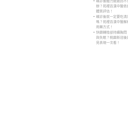
‧
確診後體力遲遲回不
辦？苑裡百漢中醫依
體質評估！
‧
確診後就一定要吃清
嗎？苑裡百漢中醫解
用藥方式！
‧
快篩轉陰卻持續胸悶
與失眠？桃園新冠後
見表現一次看！