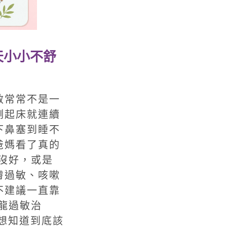
天小小不舒
敏常常不是一
剛起床就連續
下鼻塞到睡不
爸媽看了真的
沒好，或是
膚過敏、咳嗽
不建議一直靠
龍過敏治
，想知道到底該