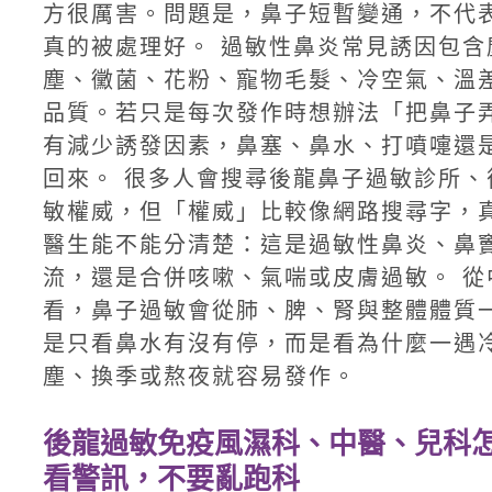
方很厲害。問題是，鼻子短暫變通，不代
真的被處理好。 過敏性鼻炎常見誘因包含
塵、黴菌、花粉、寵物毛髮、冷空氣、溫
品質。若只是每次發作時想辦法「把鼻子
有減少誘發因素，鼻塞、鼻水、打噴嚏還
回來。 很多人會搜尋後龍鼻子過敏診所、
敏權威，但「權威」比較像網路搜尋字，
醫生能不能分清楚：這是過敏性鼻炎、鼻
流，還是合併咳嗽、氣喘或皮膚過敏。 從
看，鼻子過敏會從肺、脾、腎與整體體質
是只看鼻水有沒有停，而是看為什麼一遇
塵、換季或熬夜就容易發作。
後龍過敏免疫風濕科、中醫、兒科
看警訊，不要亂跑科