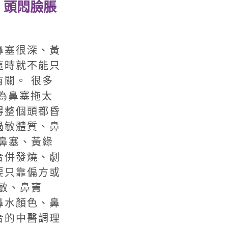
、頭悶臉脹
鼻塞很深、黃
這時就不能只
關。 很多
因為鼻塞拖太
得整個頭都昏
過敏體質、鼻
鼻塞、黃綠
合併發燒、劇
要只靠偏方或
敏、鼻竇
鼻水顏色、鼻
合的中醫調理