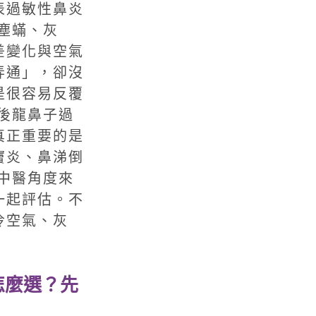
表過敏性鼻炎
塵蟎、灰
差變化與空氣
弄通」，卻沒
是很容易反覆
後龍鼻子過
真正重要的是
竇炎、鼻涕倒
中醫角度來
一起評估。不
冷空氣、灰
怎麼選？先