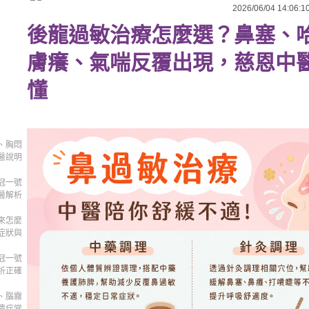
2026/06/04 14:06:1
後龍過敏治療怎麼選？鼻塞、
膚癢、氣喘反覆出現，慈恩中
懂
、胸悶
醫說明
冠一號
醫解析
來怎麼
症狀與
冠一號
析正確
、腦霧