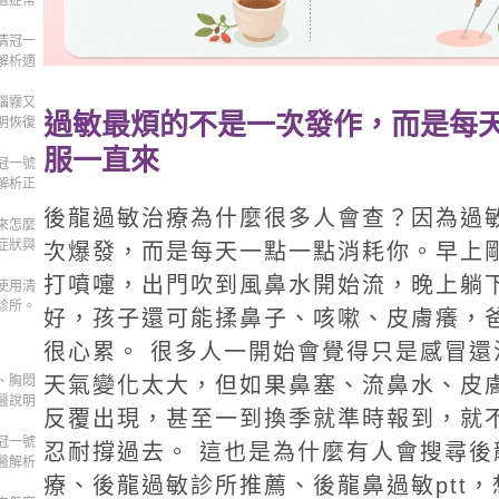
遺症常
清冠一
解析適
腦霧又
過敏最煩的不是一次發作，而是每
明恢復
服一直來
冠一號
解析正
後龍過敏治療為什麼很多人會查？因為過
來怎麼
症狀與
次爆發，而是每天一點一點消耗你。早上
打噴嚏，出門吹到風鼻水開始流，晚上躺
使用清
診所。
好，孩子還可能揉鼻子、咳嗽、皮膚癢，
很心累。 很多人一開始會覺得只是感冒還
、胸悶
天氣變化太大，但如果鼻塞、流鼻水、皮
醫說明
反覆出現，甚至一到換季就準時報到，就
冠一號
忍耐撐過去。 這也是為什麼有人會搜尋後
醫解析
療、後龍過敏診所推薦、後龍鼻過敏ptt