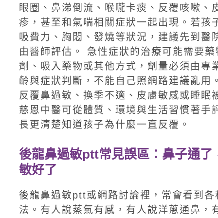
眼圈、鼻涕倒流、喉嚨卡痰、反覆咳嗽、
疹，甚至和氣喘相關症狀一起出現。若孩
吸費力、胸悶、發燒等狀況，建議先到醫
由醫師評估。 急性症狀的治療可能需要藥
劑、吸入藥物或其他方式，劑量必須由專
齡與症狀判斷，不能自己照網路建議亂用。
反覆鼻過敏、換季不適、皮膚敏感或睡眠
慈恩中醫可從體質、環境與生活習慣著手
長更清楚知道孩子為什麼一直反覆。
後龍鼻過敏ptt常見誤區：鼻子通了
敏好了
後龍鼻過敏ptt或網路討論裡，常會看到
法。有人說蒸氣有感，有人說洋蔥通鼻，