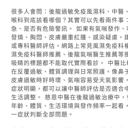
很多人會問：後龍過敏免疫風濕科、中醫
喉科到底該看哪個？其實可以先看兩件事
急、是否有危險警訊。 如果有氣喘發作、
發燒、胸悶、皮膚嚴重紅腫、感染疑慮，
或專科醫師評估。網路上常見風濕免疫科
濕免疫科醫師推薦、後龍氣喘醫生推薦等
吸睛的標題都不能取代實際看診。 中醫比
在反覆過敏、體質調理與日常照護。像鼻
皮膚過敏時好時壞、氣喘容易受天氣影響
症狀明顯，都可以讓中醫師評估是否適合
生活調整。 慈恩中醫在後龍過敏治療中，
年齡、體質、生活環境與發作頻率一起看
一症狀判斷全部問題。