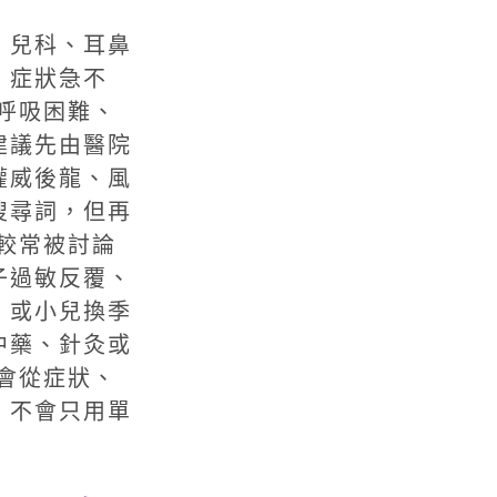
、兒科、耳鼻
：症狀急不
呼吸困難、
建議先由醫院
權威後龍、風
搜尋詞，但再
較常被討論
子過敏反覆、
，或小兒換季
中藥、針灸或
會從症狀、
，不會只用單