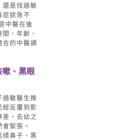
，還是找過敏
看症狀急不
恩中醫在後
時間、年齡、
適合的中醫調
咳嗽、黑眼
子過敏醫生推
已經反覆到影
神差，去幼之
然會緊張。
括揉鼻子、黑