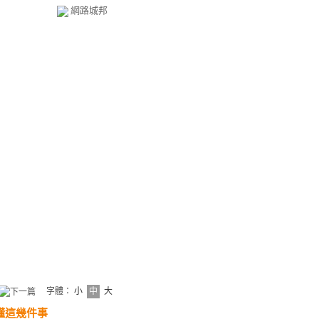
網路城邦
字體：
小
中
大
懂這幾件事