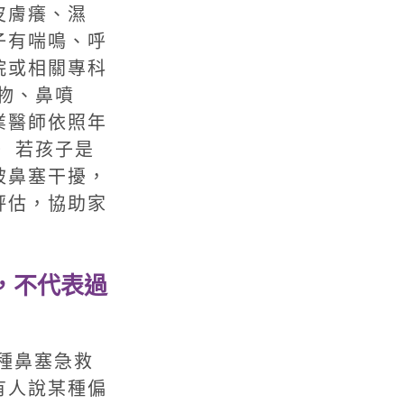
皮膚癢、濕
子有喘鳴、呼
院或相關專科
物、鼻噴
業醫師依照年
 若孩子是
被鼻塞干擾，
評估，協助家
，不代表過
各種鼻塞急救
有人說某種偏