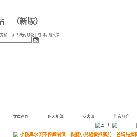
站
（
新版
）
落格
｜
加入我的最愛
｜
訂閱最新文章
文章創作
個人相簿
訪客簿
作家簡介
小孩鼻水流不停超崩潰！後龍小兒過敏推薦前，爸媽先搞