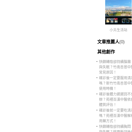
小北生活站
文章推薦人
(0)
其他創作
‧
快篩轉陰卻持續腦霧
與失眠？竹南杏恩中
常見原因！
‧
確診後一定要服用清
嗎？新竹竹南杏恩中
使用時機！
‧
確診後體力遲遲回不
辦？苑裡百漢中醫依
體質評估！
‧
確診後就一定要吃清
嗎？苑裡百漢中醫解
用藥方式！
‧
快篩轉陰卻持續胸悶