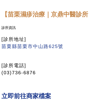
【苗栗濕疹治療｜京鼎中醫診所
診所資訊
[診所地址]
苗栗縣苗栗市中山路625號
[診所電話]
(03)736-6876
立即前往商家檔案