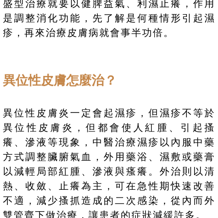
盛型治療就要以健脾益氣、利濕止癢，作用
是調整消化功能，先了解是何種情形引起濕
疹，再來治療皮膚病就會事半功倍。
異位性皮膚怎麼治？
異位性皮膚炎一定會起濕疹，但濕疹不等於
異位性皮膚炎，但都會使人紅腫、引起搔
癢、滲液等現象，中醫治療濕疹以內服中藥
方式調整臟腑氣血，外用藥浴、濕敷或藥膏
以減輕局部紅腫、滲液與瘙癢。外治則以清
熱、收斂、止癢為主，可在急性期快速改善
不適，減少搔抓造成的二次感染，從內而外
雙管齊下做治療，讓患者的症狀減緩許多。