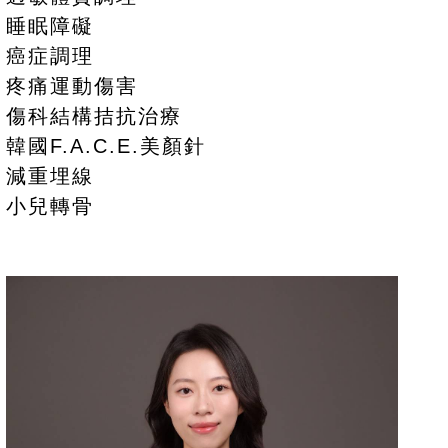
睡眠障礙
癌症調理
疼痛運動傷害
傷科結構拮抗治療
韓國F.A.C.E.美顏針
減重埋線
小兒轉骨