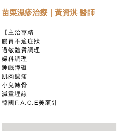
苗栗濕疹治療｜黃資淇 醫師
【主治專精
腸胃不適症狀
過敏體質調理
婦科調理
睡眠障礙
肌肉酸痛
小兒轉骨
減重埋線
韓國F.A.C.E美顏針