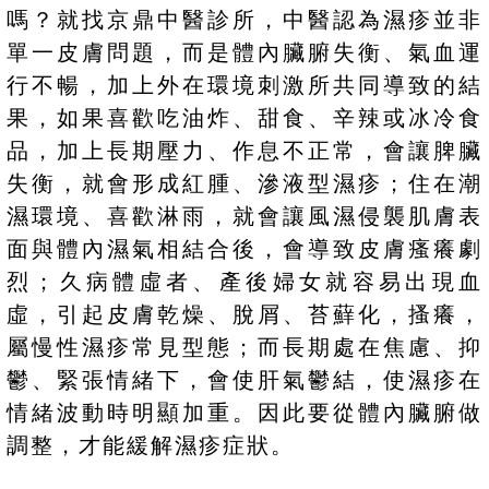
嗎？就找京鼎中醫診所，中醫認為濕疹並非
單一皮膚問題，而是體內臟腑失衡、氣血運
行不暢，加上外在環境刺激所共同導致的結
果，如果喜歡吃油炸、甜食、辛辣或冰冷食
品，加上長期壓力、作息不正常，會讓脾臟
失衡，就會形成紅腫、滲液型濕疹；住在潮
濕環境、喜歡淋雨，就會讓風濕侵襲肌膚表
面與體內濕氣相結合後，會導致皮膚瘙癢劇
烈；久病體虛者、產後婦女就容易出現血
虛，引起皮膚乾燥、脫屑、苔蘚化，搔癢，
屬慢性濕疹常見型態；而長期處在焦慮、抑
鬱、緊張情緒下，會使肝氣鬱結，使濕疹在
情緒波動時明顯加重。因此要從體內臟腑做
調整，才能緩解濕疹症狀。