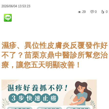
2026
/
06
/
04
13:53:23
29
0
0
濕疹、異位性皮膚炎反覆發作好
不了？苗栗京鼎中醫診所幫您治
療，讓您五天明顯改善！