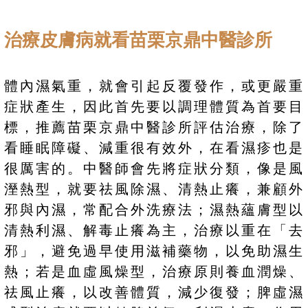
治療皮膚病就看苗栗京鼎中醫診所
體內濕氣重，就會引起反覆發作，或更嚴重
症狀產生，因此首先要以調理體質為首要目
標，推薦苗栗京鼎中醫診所評估治療，除了
看睡眠障礙、減重很有效外，在看濕疹也是
很厲害的。中醫師會先將症狀分類，像是風
溼熱型，就要祛風除濕、清熱止癢，兼顧外
邪與內濕，常配合外洗療法；濕熱蘊膚型以
清熱利濕、解毒止癢為主，治療以重在「去
邪」，避免過早使用滋補藥物，以免助濕生
熱；若是血虛風燥型，治療原則養血潤燥、
祛風止癢，以改善體質，減少復發；脾虛濕