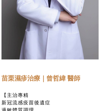
苗栗濕疹治療｜曾哲緯 醫師
【主治專精
新冠流感疫苗後遺症
過敏體質調理