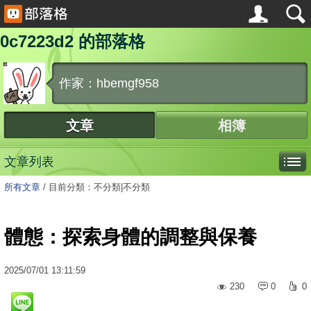
0c7223d2 的部落格
作家：hbemgf958
文章
相簿
文章列表
所有文章
/
目前分類：不分類|不分類
體態：探索身體的調整與保養
2025
/
07
/
01
13:11:59
230
0
0