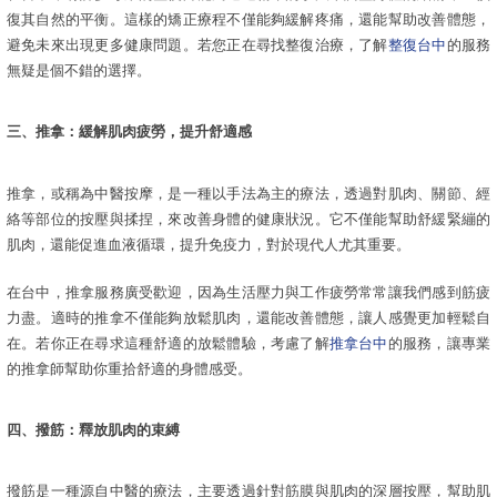
復其自然的平衡。這樣的矯正療程不僅能夠緩解疼痛，還能幫助改善體態，
避免未來出現更多健康問題。若您正在尋找整復治療，了解
整復台中
的服務
無疑是個不錯的選擇。
三、推拿：緩解肌肉疲勞，提升舒適感
推拿，或稱為中醫按摩，是一種以手法為主的療法，透過對肌肉、關節、經
絡等部位的按壓與揉捏，來改善身體的健康狀況。它不僅能幫助舒緩緊繃的
肌肉，還能促進血液循環，提升免疫力，對於現代人尤其重要。
在台中，推拿服務廣受歡迎，因為生活壓力與工作疲勞常常讓我們感到筋疲
力盡。適時的推拿不僅能夠放鬆肌肉，還能改善體態，讓人感覺更加輕鬆自
在。若你正在尋求這種舒適的放鬆體驗，考慮了解
推拿台中
的服務，讓專業
的推拿師幫助你重拾舒適的身體感受。
四、撥筋：釋放肌肉的束縛
撥筋是一種源自中醫的療法，主要透過針對筋膜與肌肉的深層按壓，幫助肌