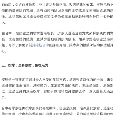
肉放鬆，促進血液循環，並且達到舒緩疼痛、改善體態的效果。撥筋治療不
僅能夠舒緩肌肉緊繃，還有助於消除因為肌肉疲勞或過度使用所造成的疼
痛。這項技術尤其適合那些經常從事高強度運動或長時間保持同一姿勢的
人。
在台中，撥筋療法的需求逐漸增長，許多人透過這種方式來釋放肌肉的緊
張，改善整體的體態，並減少運動後的肌肉酸痛。如果你對這項療法感興
趣，可以了解更多關於
撥筋台中
的詳細介紹，讓專業的撥筋師協助你放鬆身
心。
五、按摩：全身放鬆，恢復活力
按摩是一種非常普遍且受人喜愛的放鬆方式，通過輕柔或強力的手法，來促
進身體的血液循環、減輕壓力，並放鬆緊張的肌肉。無論是頭部、肩頸部
位，還是全身的深層按摩，都能有效地釋放身體的疲勞，讓人重新充滿活
力。
台中有眾多提供按摩服務的專業機構，無論是想要一場深層的放鬆，還是輕
柔的舒緩，按摩都能帶給你不同層次的舒適體驗。若你希望體驗這樣的放鬆