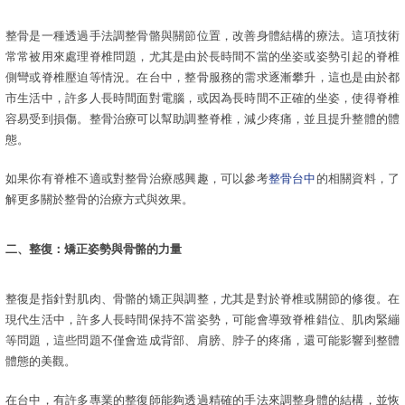
整骨是一種透過手法調整骨骼與關節位置，改善身體結構的療法。這項技術
常常被用來處理脊椎問題，尤其是由於長時間不當的坐姿或姿勢引起的脊椎
側彎或脊椎壓迫等情況。在台中，整骨服務的需求逐漸攀升，這也是由於都
市生活中，許多人長時間面對電腦，或因為長時間不正確的坐姿，使得脊椎
容易受到損傷。整骨治療可以幫助調整脊椎，減少疼痛，並且提升整體的體
態。
如果你有脊椎不適或對整骨治療感興趣，可以參考
整骨台中
的相關資料，了
解更多關於整骨的治療方式與效果。
二、整復：矯正姿勢與骨骼的力量
整復是指針對肌肉、骨骼的矯正與調整，尤其是對於脊椎或關節的修復。在
現代生活中，許多人長時間保持不當姿勢，可能會導致脊椎錯位、肌肉緊繃
等問題，這些問題不僅會造成背部、肩膀、脖子的疼痛，還可能影響到整體
體態的美觀。
在台中，有許多專業的整復師能夠透過精確的手法來調整身體的結構，並恢