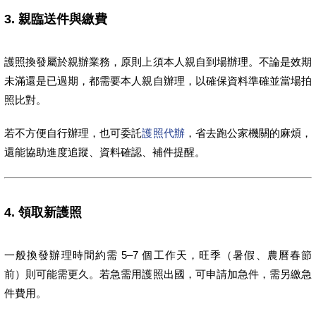
3. 親臨送件與繳費
護照換發屬於親辦業務，原則上須本人親自到場辦理。不論是效期
未滿還是已過期，都需要本人親自辦理，以確保資料準確並當場拍
照比對。
若不方便自行辦理，也可委託
護照代辦
，省去跑公家機關的麻煩，
還能協助進度追蹤、資料確認、補件提醒。
4. 領取新護照
一般換發辦理時間約需 5–7 個工作天，旺季（暑假、農曆春節
前）則可能需更久。若急需用護照出國，可申請加急件，需另繳急
件費用。