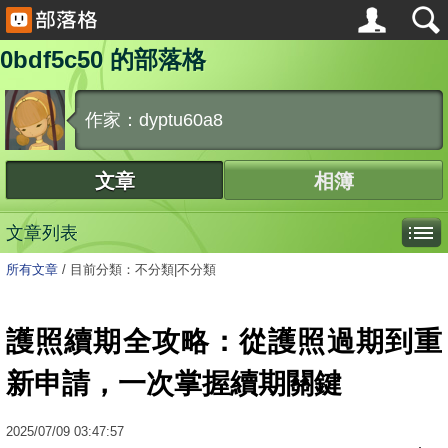
0bdf5c50 的部落格
作家：dyptu60a8
文章
相簿
文章列表
所有文章
/
目前分類：不分類|不分類
護照續期全攻略：從護照過期到重
新申請，一次掌握續期關鍵
2025
/
07
/
09
03:47:57