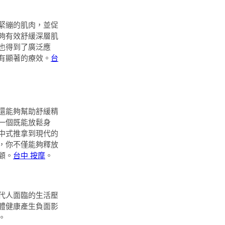
緊繃的肌肉，並促
夠有效舒緩深層肌
也得到了廣泛應
有顯著的療效。
台
還能夠幫助舒緩精
一個既能放鬆身
中式推拿到現代的
，你不僅能夠釋放
顧。
台中 按摩
。
代人面臨的生活壓
體健康產生負面影
。