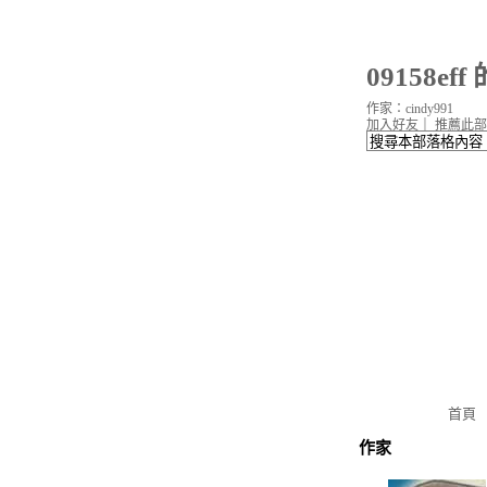
09158ef
作家：cindy991
加入好友
｜
推薦此部
首頁
作家