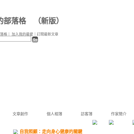
f 的部落格
（
新版
）
落格
｜
加入我的最愛
｜
訂閱最新文章
文章創作
個人相簿
訪客簿
作家簡介
自我照顧：走向身心健康的關鍵