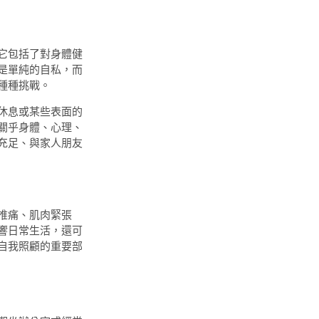
它包括了對身體健
是單純的自私，而
種種挑戰。
休息或某些表面的
關乎身體、心理、
充足、與家人朋友
椎痛、肌肉緊張
響日常生活，還可
自我照顧的重要部