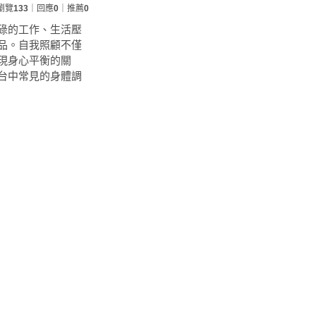
瀏覽
133
｜回應
0
｜推薦
0
碌的工作、生活壓
品。自我照顧不僅
現身心平衡的關
台中常見的身體調