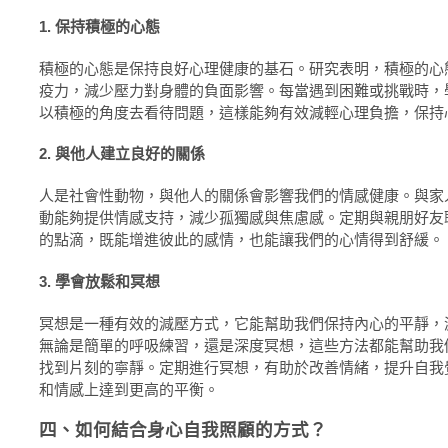
1. 保持積極的心態
積極的心態是保持良好心理健康的基石。研究表明，積極的心
疫力，減少壓力對身體的負面影響。每當遇到困難或挑戰時，
以積極的角度去看待問題，這樣能夠有效減輕心理負擔，保持
2. 與他人建立良好的關係
人是社會性動物，與他人的關係會影響我們的情感健康。與家
動能夠提供情感支持，減少孤獨感與焦慮感。定期與親朋好友
的點滴，既能增進彼此的感情，也能讓我們的心情得到舒緩。
3. 學會放鬆和冥想
冥想是一種有效的減壓方式，它能幫助我們保持內心的平靜，
無論是簡單的呼吸練習，還是深度冥想，這些方法都能幫助我
找到片刻的寧靜。定期進行冥想，有助於改善情緒，提升自我
和情感上達到更高的平衡。
四、如何結合身心自我照顧的方式？