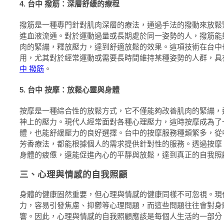
4. 台中 撥筋：深層舒緩的療程
撥筋是一種專門針對肌肉深層的療法，通過手法的撥動來放鬆
進血液流通。對於運動過量或長期處於同一姿勢的人，撥筋能
肉的緊繃，釋放壓力，達到舒適放鬆的效果。這項技術在台中
用，尤其對於經常運動或需要長時間維持某種姿勢的人群，具
中 撥筋
。
5. 台中 按摩：放鬆心靈與身體
按摩是一種綜合性的放鬆方式，它不僅能夠改善肌肉的緊繃，
神上的壓力。現代人經常面對各種心理壓力，這時按摩成為了
體，也能舒緩壓力的良好選擇。台中的按摩服務種類繁多，從
芳香療法，都能根據個人的需求提供針對性的服務。透過按摩
身體的疲憊，還能促進內心的平靜與放鬆，達到真正的自我照
三、心理與情感的自我照顧
身體的健康固然重要，但心理與情感的健康同樣不可忽視。現
力，容易引發焦慮、抑鬱等心理問題，而這些問題往往會對身
響。因此，心理與情感的自我照顧應該是每個人生活的一部分