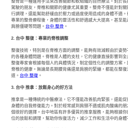
整骨是一種運用手法來改善關節和軟組織的自然療法。對於長
駕駛的朋友，脊椎和關節的健康尤其重要。整骨不僅能針對關
行調理，還能幫助舒緩由於壓力或過度使用造成的身體不適。
專業的整骨療程後，身體的靈活性和舒適感大大提高，甚至能
肩膀僵硬等問題。
台中 整骨
。
2. 台中 整復：專業的脊椎調整
整復技術，特別是在脊椎方面的調整，能夠有效減輕由於姿勢
的各種身體問題。脊椎是人體的支柱，它的健康直接影響到全
整復專家會根據每個人的具體情況，制定個性化的調整方案，
脊椎的健康。無論是長期腰背痛還是肩膀的緊繃，都能在整復
道。
台中 整復
。
3. 台中 推拿：放鬆身心的好方法
推拿是一種傳統的中醫療法，它不僅能改善肌肉緊張，還能促
身體的自我修復能力。對於經常感到肩頸不適或肌肉酸痛的朋
個很好的選擇。台中地區有許多優質的推拿服務，能夠根據你
位的放鬆和調理，幫助你恢復活力，減少工作和生活中的身體