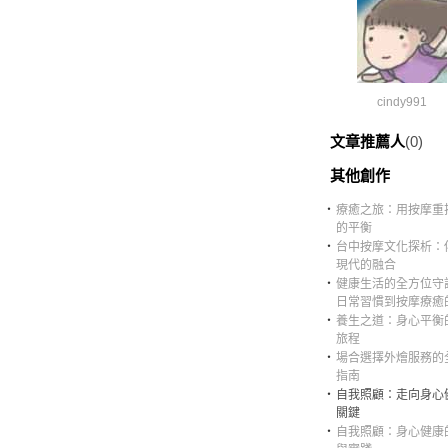
cindy991
文章推薦人
(0)
其他創作
‧
療癒之旅：用按摩重
的平衡
‧
台中按摩文化探析：
現代的融合
‧
健康生活的全方位守
日常習慣到按摩療癒
‧
養生之道：身心平衡
旅程
‧
場合選擇外燴服務的
指南
‧
自我照顧：走向身心
關鍵
‧
自我照顧：身心健康