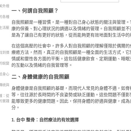
美外燴
一、何謂自我照顧？
的各種
自我照顧是一種習慣，是一種對自己身心狀態的關注與管理。
生活壓
康的保養、對心理狀況的調適以及情緒的管理。自我照顧並不
是為了讓自己有更好的狀態，從而能夠更有效地面對生活中的
在這個高壓的社會中，許多人對自我照顧的理解僅限於偶爾的
療癒方法，然而，真正的自我照顧是一種全面的生活方式，它
找到價
情感和靈性各方面的平衡。這包括健康飲食、定期運動、睡眠
的蛻變
的互動以及情緒的自我管理等。
拾身心
二、身體健康的自我照顧
傳統與
身體健康是自我照顧的基礎，而現代人常見的身體不適，如脊
等，往往源於長時間的不良姿勢或缺乏運動。這些問題不僅影
護：從
能導致更多的健康問題。因此，保持身體的舒適與健康，成為
的實踐
分。
1. 台中 整骨：自然療法的有效選擇