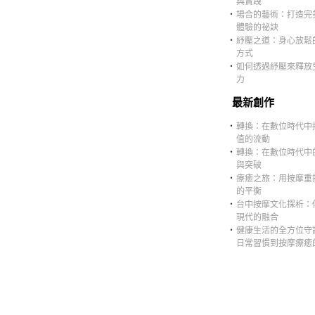
與實踐
‧
場合的藝術：打造完
體驗的祕訣
‧
紓壓之道：身心放鬆
方式
‧
如何透過紓壓來釋放
力
最新創作
‧
轉換：在數位時代中
值的流動
‧
轉換：在數位時代中
與突破
‧
療癒之旅：用按摩重
的平衡
‧
台中按摩文化探析：
現代的融合
‧
健康生活的全方位守
日常習慣到按摩療癒