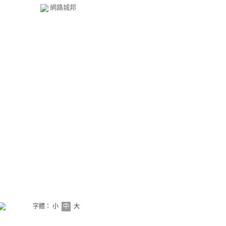
網路城邦
字體：
小
中
大